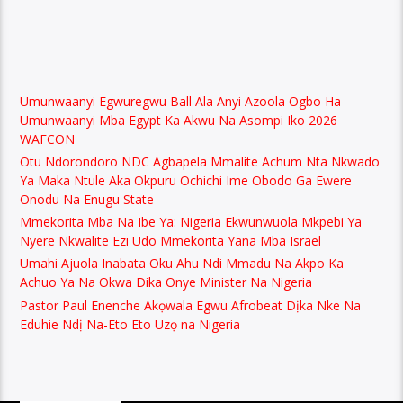
Umunwaanyi Egwuregwu Ball Ala Anyi Azoola Ogbo Ha
Umunwaanyi Mba Egypt Ka Akwu Na Asompi Iko 2026
WAFCON
Otu Ndorondoro NDC Agbapela Mmalite Achum Nta Nkwado
Ya Maka Ntule Aka Okpuru Ochichi Ime Obodo Ga Ewere
Onodu Na Enugu State
Mmekorita Mba Na Ibe Ya: Nigeria Ekwunwuola Mkpebi Ya
Nyere Nkwalite Ezi Udo Mmekorita Yana Mba Israel
Umahi Ajuola Inabata Oku Ahu Ndi Mmadu Na Akpo Ka
Achuo Ya Na Okwa Dika Onye Minister Na Nigeria
Pastor Paul Enenche Akọwala Egwu Afrobeat Dịka Nke Na
Eduhie Ndị Na-Eto Eto Uzọ na Nigeria