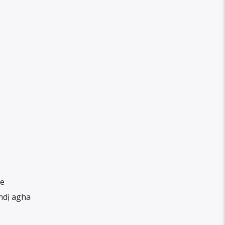
 e
ndị agha