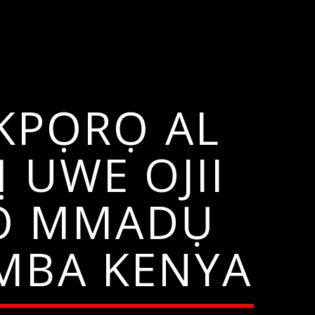
KPỌRỌ AL
 UWE OJII
ỤỌ MMADỤ
 MBA KENYA