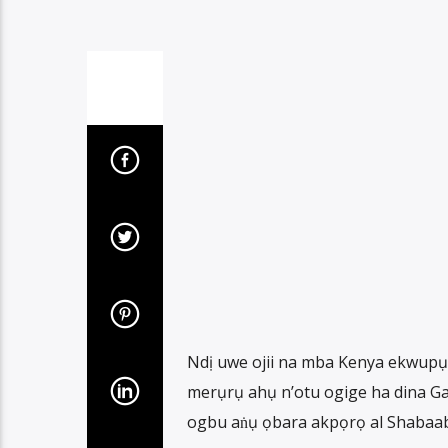
Ndị uwe ojii na mba Kenya ekwupụ
merụrụ ahụ n’otu ogige ha dina Ga
ogbu aṅụ ọbara akpọrọ al Shabaab