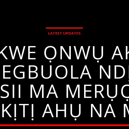
LATEST UPDATES
 EKWE ỌNWỤ A
EGBUOLA NDỊ
SII MA MER
KỊTỊ AHỤ NA