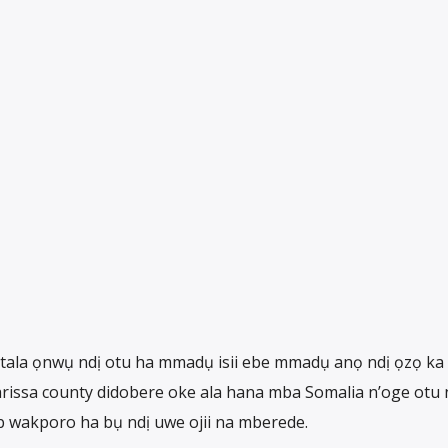
tala ọnwụ ndị otu ha mmadụ isii ebe mmadụ anọ ndị ọzọ ka
rissa county didobere oke ala hana mba Somalia n’oge otu 
 wakporo ha bụ ndị uwe ojii na mberede.