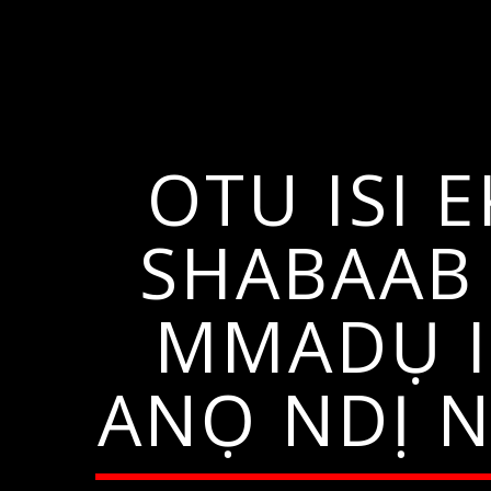
OTU ISI
SHABAAB 
MMADỤ I
ANỌ NDỊ N